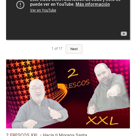
1
of
17
Next
2 FRESCOS XXL - Hacia ti Moraga Santa