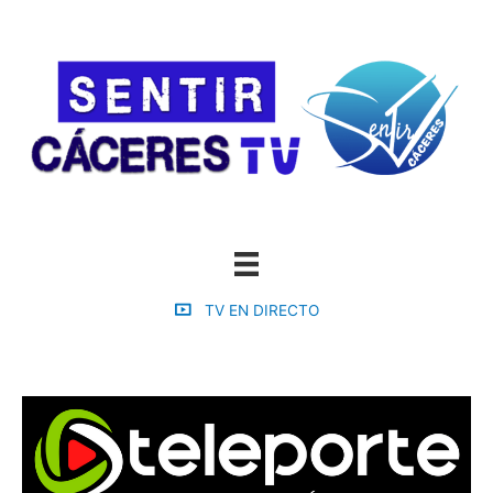
Ir
al
contenido
TV EN DIRECTO